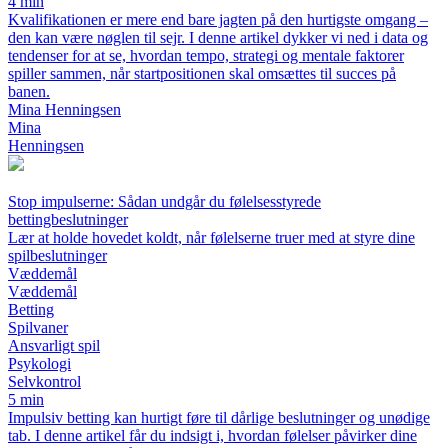
4 min
Kvalifikationen er mere end bare jagten på den hurtigste omgang –
den kan være nøglen til sejr. I denne artikel dykker vi ned i data og
tendenser for at se, hvordan tempo, strategi og mentale faktorer
spiller sammen, når startpositionen skal omsættes til succes på
banen.
Mina Henningsen
Mina
Henningsen
Stop impulserne: Sådan undgår du følelsesstyrede
bettingbeslutninger
Lær at holde hovedet koldt, når følelserne truer med at styre dine
spilbeslutninger
Væddemål
Væddemål
Betting
Spilvaner
Ansvarligt spil
Psykologi
Selvkontrol
5 min
Impulsiv betting kan hurtigt føre til dårlige beslutninger og unødige
tab. I denne artikel får du indsigt i, hvordan følelser påvirker dine