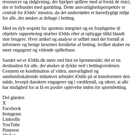
ressourcer og rådgivning, der hjælper spillere med at forstå de risici,
der er forbundet med gambling. Dette ansvarlighedsperspektiv er
centralt for iOdds’ mission, da det understøtter et bæredygtigt miljø
for alle, der ønsker at deltage i betting.
Med en dyb respekt for sportens integritet og en forpligtelse til
objektiv rapportering stræber iOdds efter at opbygge tillid blandt
sine brugere. Hver artikel og analyse er udført med det formål at
informere og berige læsernes forståelse af betting, hvilket skaber en
mere engageret og vidende spillerbase.
Samlet set er iOdds.dk mere end blot en hjemmeside; det er en
destination for alle, der ønsker at dykke ned i bettingverdenen.
Gennem en kombination af viden, ansvarlighed og
samfundsskabende initiativer arbejder iOdds på at transformere den
måde, hvorpå danskere engagerer sig i væddemål, og sikrer, at alle
har mulighed for at få en positiv oplevelse inden for sportsbetting.
Del glæden
X
Facebook
Instagram
LinkedIn
YouTube
Pinterest