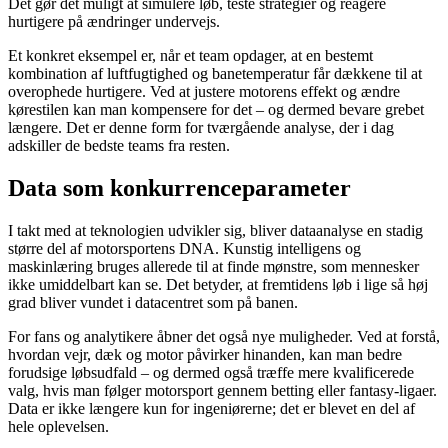
Det gør det muligt at simulere løb, teste strategier og reagere
hurtigere på ændringer undervejs.
Et konkret eksempel er, når et team opdager, at en bestemt
kombination af luftfugtighed og banetemperatur får dækkene til at
overophede hurtigere. Ved at justere motorens effekt og ændre
kørestilen kan man kompensere for det – og dermed bevare grebet
længere. Det er denne form for tværgående analyse, der i dag
adskiller de bedste teams fra resten.
Data som konkurrenceparameter
I takt med at teknologien udvikler sig, bliver dataanalyse en stadig
større del af motorsportens DNA. Kunstig intelligens og
maskinlæring bruges allerede til at finde mønstre, som mennesker
ikke umiddelbart kan se. Det betyder, at fremtidens løb i lige så høj
grad bliver vundet i datacentret som på banen.
For fans og analytikere åbner det også nye muligheder. Ved at forstå,
hvordan vejr, dæk og motor påvirker hinanden, kan man bedre
forudsige løbsudfald – og dermed også træffe mere kvalificerede
valg, hvis man følger motorsport gennem betting eller fantasy-ligaer.
Data er ikke længere kun for ingeniørerne; det er blevet en del af
hele oplevelsen.