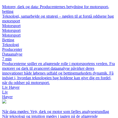
Motorer, dæk og data: Producenternes betydning for motorsport-
betting
Teknologi, samarbejde og strategi – nøglen til at forstå oddsene bag
motorsport
Motorsport
Motorsport
Motorsport
Betting
Teknologi
Producenter
Dataanalyse
7 min
Producenterne spiller en afgørende rolle i motorsportens verden. Fra
motorer og dæk til avanceret dataanalyse påvirker deres
innovationer både løbenes udfald og bettingmarkedets dynamik. Få
indsigt i, hvordan teknologien bag holdene kan give dig en fordel,
når du oddser på motorsport.
Liv Høyer
Liv
Høyer
Når data mødes: Vejr, dæk og motor som fælles analysegrundlag
Når teknologi og intuition mødes i jagten på de afgørende