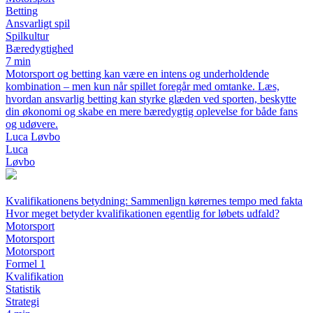
Betting
Ansvarligt spil
Spilkultur
Bæredygtighed
7 min
Motorsport og betting kan være en intens og underholdende
kombination – men kun når spillet foregår med omtanke. Læs,
hvordan ansvarlig betting kan styrke glæden ved sporten, beskytte
din økonomi og skabe en mere bæredygtig oplevelse for både fans
og udøvere.
Luca Løvbo
Luca
Løvbo
Kvalifikationens betydning: Sammenlign kørernes tempo med fakta
Hvor meget betyder kvalifikationen egentlig for løbets udfald?
Motorsport
Motorsport
Motorsport
Formel 1
Kvalifikation
Statistik
Strategi