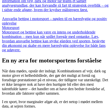
information om vejr, dæk og motor får teams et samlet
analysegrundlag, der kan forvandle rå fart til strategisk overblik – og
i sidste ende afgøre, hvem der krydser målstregen først.
Ansvarlig betting i motorsport – nøglen til en bæredygtig og positiv
oplevelse
Motorsport
Motorsport og betting kan være en intens og underholdende
kombination – men kun når spillet foregår med omtanke. Læs,
hvordan ansvarlig betting kan styrke glæden ved sporten, beskytte
din økonomi og skabe en mere bæredygtig oplevelse for både fans
og udøvere.
En ny æra for motorsportens forståelse
Når data mødes, opstår der indsigt. Kombinationen af vejr, dæk og
motor giver et helhedsbillede, der gør det muligt at forstå og
forudsige præstationer på et niveau, der tidligere var utænkeligt. Det
er ikke længere nok at have den hurtigste bil eller den mest
talentfulde kører – det handler om at have den bedste forståelse af,
hvordan alle faktorer spiller sammen.
I en sport, hvor marginaler afgør alt, er det netop i mødet mellem
data, at sejren formes.