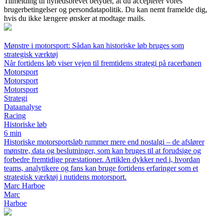
Tilmelding til nyhedsbrevet betyder, at du accepterer vores
brugerbetingelser og persondatapolitik. Du kan nemt framelde dig,
hvis du ikke længere ønsker at modtage mails.
Mønstre i motorsport: Sådan kan historiske løb bruges som
strategisk værktøj
Når fortidens løb viser vejen til fremtidens strategi på racerbanen
Motorsport
Motorsport
Motorsport
Strategi
Dataanalyse
Racing
Historiske løb
6 min
Historiske motorsportsløb rummer mere end nostalgi – de afslører
mønstre, data og beslutninger, som kan bruges til at forudsige og
forbedre fremtidige præstationer. Artiklen dykker ned i, hvordan
teams, analytikere og fans kan bruge fortidens erfaringer som et
strategisk værktøj i nutidens motorsport.
Marc Harboe
Marc
Harboe