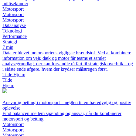
millisekunder
Motorsport
Motorsport
Motorsport
Dataanalyse
Teknologi
Performance
Strategi
7 min
Data er blevet motorsportens vigtigste brændstof. Ved at kombinere
information om vejr, dæk og motor får teams et samlet
analysegrundlag, der kan forvandle rå fart til strategisk overblik – og
i sidste ende afgøre, hvem der krydser målstregen først.
Tilde Hjelm
Tilde
Hjelm
Ansvarlig betting i motorsport – nøglen til en bæredygtig og positiv
oplevelse
Find balancen mellem spænding og ansvar, når du kombinerer
motorsport og betting
Motorsport
Motorsport
Motorsport