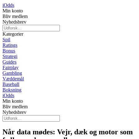
iOdds
Min konto
Bliv medlem
Nyhedsbrev
Kategorier
Spil
Ratings
Bonus
Strategi
Guides
Fairplay
Gambling
Væddemål
Baseball
Boksning
iOdds
Min konto
Bliv medlem
Nyhedsbrev
Når data mødes: Vejr, dæk og motor som