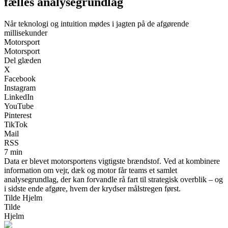
fælles analysegrundlag
Når teknologi og intuition mødes i jagten på de afgørende
millisekunder
Motorsport
Motorsport
Del glæden
X
Facebook
Instagram
LinkedIn
YouTube
Pinterest
TikTok
Mail
RSS
7 min
Data er blevet motorsportens vigtigste brændstof. Ved at kombinere
information om vejr, dæk og motor får teams et samlet
analysegrundlag, der kan forvandle rå fart til strategisk overblik – og
i sidste ende afgøre, hvem der krydser målstregen først.
Tilde Hjelm
Tilde
Hjelm