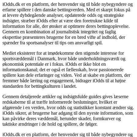
iOdds.dk er en platform, der henvender sig til både nybegyndere og
erfarne spillere i den danske bettingverden. Med et skarpt fokus på
at levere dybdegående analyser, opdaterede odds og strategiske
indsigter, stræber iOdds efter at være den foretrukne kilde til
information for alle, der ønsker at optimere deres bettingoplevelse.
Gennem en kombination af journalistisk integritet og faglig
ekspertise præsenteres brugerne for en bred vifte af indhold, der
spænder fra sportsanalyser til tips om ansvarligt spil.
Mediet eksisterer for at imødekomme den stigende interesse for
sportsvæddemål i Danmark, hvor både underholdningsværdi og
økonomisk potentiale er i fokus. iOdds er ikke blot en
informationskanal; det er også et fællesskab, hvor passionerede
spillere kan dele erfaringer og viden. Ved at skabe en platform, der
fremmer både læring og engagement, bidrager iOdds til at højne
standarden for bettingkulturen i landet.
Gennem detaljerede artikler og indsigtsfulde guides gives læserne
redskaberne til at træffe informerede beslutninger, hvilket er
afgørende i en verden, hvor odds og statistikker konstant ændrer sig.
iOdds sikrer, at brugerne har adgang til den nyeste information, som
kan påvirke deres væddemål, herunder skader, formkurver og
taktiske ændringer i de hold og spillere, de følger.
iOdds.dk er en platform, der henvender sig til både nybegyndere og