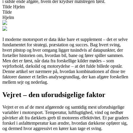
i sidste ende afgøre, hvem der krydser målstregen først.
Tilde Hjelm
Tilde
Hjelm
I moderne motorsport er data ikke bare et supplement – det er selve
fundamentet for strategi, præstation og succes. Bag hvert sving,
hvert pitstop og hver omgang ligger tusindvis af datapunkter, der
fortæller historien om, hvordan bil, bane og fører spiller sammen.
Men det er først, når data fra forskellige kilder mødes – som
vejrforhold, dækslid og motorydelse – at det fulde billede opstår.
Denne artikel ser nærmere på, hvordan kombinationen af disse tre
faktorer danner et fælles analysegrundlag, der kan afgøre forskellen
mellem sejr og nederlag.
Vejret – den uforudsigelige faktor
Vejret er en af de mest afgørende og samtidig mest uforudsigelige
variabler i motorsport. Temperatur, luftfugtighed, vind og nedbør
påvirker alt fra dækkets greb til motorens effektivitet. Et par graders
forskel i asfalttemperatur kan ændre, hvordan dækkene opfører sig,
og dermed hvor aggressivt en kører kan tage et sving.