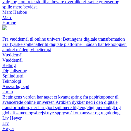
valg, og konkrete råd til at bevare overblikket, sætte grænser og
spille mere bevidst.
Marc Harboe
Marc
Harboe
Fra væddemål til online univers: Bettingens digitale transformation
Fra fysiske spillehaller til digitale platforme – sådan har teknologien
ændret måden, vi better på
Væddemål
Væddemål
Betting
Digitalisering
Spilindustri
Teknologi
Ansvarligt spil
2 min
Bettingens verden har taget et kvantespring fra papirkuponer til
avancerede online universer. Artiklen dykker ned i den digitale
transformation, der har gjort spil mere tilgængeligt, personligt og
globalt – men også rejst nye spørgsmål om ansvar og regulering.
Liv Høyer
Liv
Høyer