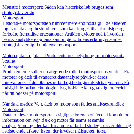
Mønstre i motorsport: Sådan kan historiske løb bruges som
strategisk værktøj
Motorsport
Historiske motorsportsløb rummer mere end nostalgi – de afslører
mønstre, data og beslutninger, som kan bruges til at forudsige og
forbedre fremtidige præstationer. Artiklen dykker ned i, hvordan
teams, analytikere og fans kan bruge fortidens erfaringer som et
strategisk værktøj i nutidens motorsport.
Motorer, dæk og data: Producenternes betydning for motorsport-
betting
Motorsport
Producenterne spiller en afgørende rolle i motorsportens verden. Fra
motorer og dæk til avanceret dataanalyse påvirker deres
innovationer både løbenes udfald og bettingmarkedets dynamik. Få
indsigt i, hvordan teknologien bag holdene kan give dig en fordel,
når du oddser på motorsport.
Når data mødes: Vejr, dæk og motor som fælles analysegrundlag
Motorsport
Data er blevet motorsportens vigtigste brændstof. Ved at kombinere
information om vejr, dæk og motor får teams et samlet
analysegrundlag, der kan forvandle rå fart til strategisk overblik – og
i sidste ende afgøre, hvem der krydser målstregen først.