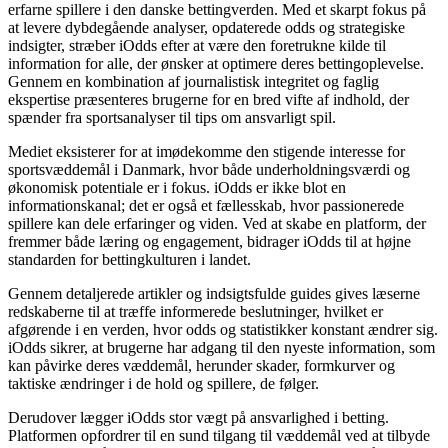
erfarne spillere i den danske bettingverden. Med et skarpt fokus på
at levere dybdegående analyser, opdaterede odds og strategiske
indsigter, stræber iOdds efter at være den foretrukne kilde til
information for alle, der ønsker at optimere deres bettingoplevelse.
Gennem en kombination af journalistisk integritet og faglig
ekspertise præsenteres brugerne for en bred vifte af indhold, der
spænder fra sportsanalyser til tips om ansvarligt spil.
Mediet eksisterer for at imødekomme den stigende interesse for
sportsvæddemål i Danmark, hvor både underholdningsværdi og
økonomisk potentiale er i fokus. iOdds er ikke blot en
informationskanal; det er også et fællesskab, hvor passionerede
spillere kan dele erfaringer og viden. Ved at skabe en platform, der
fremmer både læring og engagement, bidrager iOdds til at højne
standarden for bettingkulturen i landet.
Gennem detaljerede artikler og indsigtsfulde guides gives læserne
redskaberne til at træffe informerede beslutninger, hvilket er
afgørende i en verden, hvor odds og statistikker konstant ændrer sig.
iOdds sikrer, at brugerne har adgang til den nyeste information, som
kan påvirke deres væddemål, herunder skader, formkurver og
taktiske ændringer i de hold og spillere, de følger.
Derudover lægger iOdds stor vægt på ansvarlighed i betting.
Platformen opfordrer til en sund tilgang til væddemål ved at tilbyde