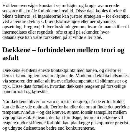
Holdene overvåger konstant vejrudsigter og bruger avancerede
sensorer til at måle forholdene i realtid. Disse data kobles direkte til
bilens telemetri, så ingeniørerne kan justere strategien – for eksempel
ved at ændre dæktryk, brændstofmængde eller aerodynamisk
opsætning. I regnvejr bliver beslutningen om, hvornår man skifter til
intermediates eller regndæk, ofte et spil på sekunder, hvor
dataanalyse kan være forskellen på at vinde eller tabe.
Dækkene – forbindelsen mellem teori og
asfalt
Dækkene er bilens eneste kontaktpunkt med banen, og derfor er
deres tilstand og temperatur afgørende. Moderne dækdata indsamles
via sensorer, der måler alt fra overfladetemperatur til slidmønster og
tryk. Disse data fortæller, hvordan dækkene reagerer på forskellige
baneforhold og kørestile.
Når dækkene bliver for varme, mister de greb; når de er for kolde,
kan de ikke yde optimalt. Derfor handler det om at finde det perfekte
temperaturvindue – og det kræver, at man forstår samspillet mellem
vejr og kørestil. Et team, der kan forudsige, hvordan dækkene vil
reagere under skiftende forhold, kan planlægge pitstop mere præcist
og udnytte dæksættene bedre end konkurrenterne.