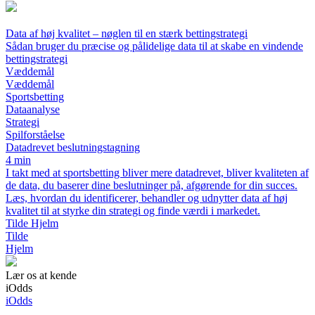
Data af høj kvalitet – nøglen til en stærk bettingstrategi
Sådan bruger du præcise og pålidelige data til at skabe en vindende
bettingstrategi
Væddemål
Væddemål
Sportsbetting
Dataanalyse
Strategi
Spilforståelse
Datadrevet beslutningstagning
4 min
I takt med at sportsbetting bliver mere datadrevet, bliver kvaliteten af
de data, du baserer dine beslutninger på, afgørende for din succes.
Læs, hvordan du identificerer, behandler og udnytter data af høj
kvalitet til at styrke din strategi og finde værdi i markedet.
Tilde Hjelm
Tilde
Hjelm
Lær os at kende
iOdds
iOdds