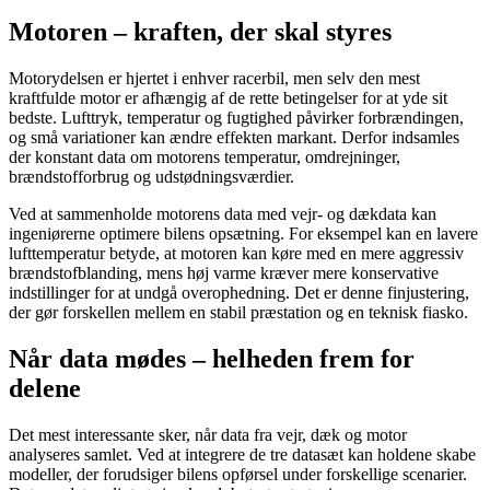
Motoren – kraften, der skal styres
Motorydelsen er hjertet i enhver racerbil, men selv den mest
kraftfulde motor er afhængig af de rette betingelser for at yde sit
bedste. Lufttryk, temperatur og fugtighed påvirker forbrændingen,
og små variationer kan ændre effekten markant. Derfor indsamles
der konstant data om motorens temperatur, omdrejninger,
brændstofforbrug og udstødningsværdier.
Ved at sammenholde motorens data med vejr- og dækdata kan
ingeniørerne optimere bilens opsætning. For eksempel kan en lavere
lufttemperatur betyde, at motoren kan køre med en mere aggressiv
brændstofblanding, mens høj varme kræver mere konservative
indstillinger for at undgå overophedning. Det er denne finjustering,
der gør forskellen mellem en stabil præstation og en teknisk fiasko.
Når data mødes – helheden frem for
delene
Det mest interessante sker, når data fra vejr, dæk og motor
analyseres samlet. Ved at integrere de tre datasæt kan holdene skabe
modeller, der forudsiger bilens opførsel under forskellige scenarier.