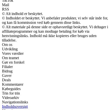
TikTok
Mail
RSS
© Alt indhold er beskyttet.
© Indholdet er beskyttet. Vi anbefaler produkter, vi selv står inde for,
og kan få kommission ved køb gennem disse links.
© Alt materiale på denne side er ophavsretligt beskyttet. Vi deltager i
affiliateprogrammer og kan modtage betaling for køb via
henvisningslinks. Indhold må ikke kopieres eller bruges uden
tilladelse.
Om os
Udvikling
Vores værdier
Om teamet
Gør en forskel
Filialer
Bidrag
Gaver
Deals
Kommentarer
Købeguides
Trin for trin
Videoarkiv
Navigationslinks
Indholdsoversigt