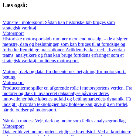
Læs også:
Mønstre i motorsport: Sådan kan historiske løb bruges som
strategisk værktøj
Motorsport
Historiske motorsportsløb rummer mere end nostalgi – de afslører
mønstre, data og beslutninger, som kan bruges til at forudsige og
forbedre fremtidige præstationer. Artiklen dykker ned i, hvordan
teams, analytikere og fans kan bruge fortidens erfaringer som et
strategisk værktøj i nutidens motorsport.
Motorer, dæk og data: Producenternes betydning for motorsport-
betting
Motorsport
Producenterne spiller en afgørende rolle i motorsportens verden. Fra
motorer og dæk til avanceret dataanalyse påvirker deres
innovationer både løbenes udfald og bettingmarkedets dynamik. Få
indsigt i, hvordan teknologien bag holdene kan give dig en fordel,
når du oddser på motorsport.
Når data mødes: Vejr, dæk og motor som fælles analysegrundlag
Motorsport
Data er blevet motorsportens vigtigste brændstof. Ved at kombinere