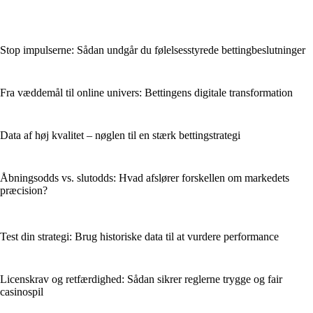
Stop impulserne: Sådan undgår du følelsesstyrede bettingbeslutninger
Fra væddemål til online univers: Bettingens digitale transformation
Data af høj kvalitet – nøglen til en stærk bettingstrategi
Åbningsodds vs. slutodds: Hvad afslører forskellen om markedets
præcision?
Test din strategi: Brug historiske data til at vurdere performance
Licenskrav og retfærdighed: Sådan sikrer reglerne trygge og fair
casinospil