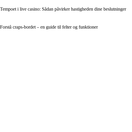
Tempoet i live casino: Sådan påvirker hastigheden dine beslutninger
Forstå craps-bordet – en guide til felter og funktioner