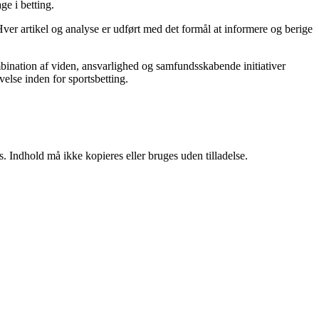
ge i betting.
 Hver artikel og analyse er udført med det formål at informere og berige
bination af viden, ansvarlighed og samfundsskabende initiativer
else inden for sportsbetting.
. Indhold må ikke kopieres eller bruges uden tilladelse.