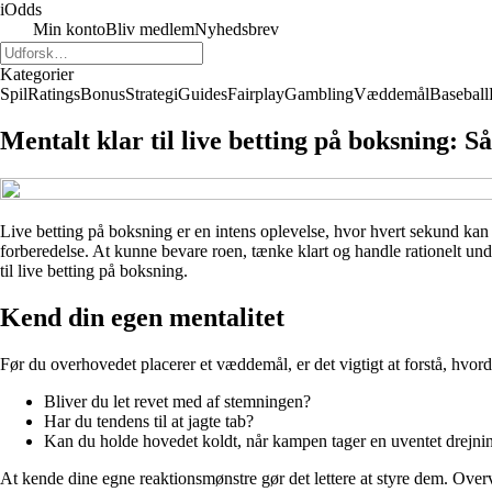
iOdds
Min konto
Bliv medlem
Nyhedsbrev
Kategorier
Spil
Ratings
Bonus
Strategi
Guides
Fairplay
Gambling
Væddemål
Baseball
Mentalt klar til live betting på boksning: 
Live betting på boksning er en intens oplevelse, hvor hvert sekund ka
forberedelse. At kunne bevare roen, tænke klart og handle rationelt unde
til live betting på boksning.
Kend din egen mentalitet
Før du overhovedet placerer et væddemål, er det vigtigt at forstå, hvor
Bliver du let revet med af stemningen?
Har du tendens til at jagte tab?
Kan du holde hovedet koldt, når kampen tager en uventet drejni
At kende dine egne reaktionsmønstre gør det lettere at styre dem. Overve