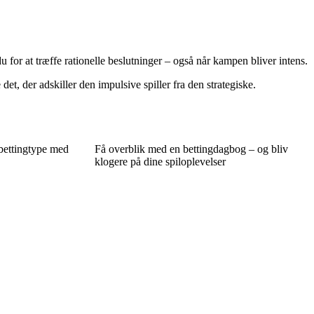
u for at træffe rationelle beslutninger – også når kampen bliver intens.
 det, der adskiller den impulsive spiller fra den strategiske.
 bettingtype med
Få overblik med en bettingdagbog – og bliv
klogere på dine spiloplevelser