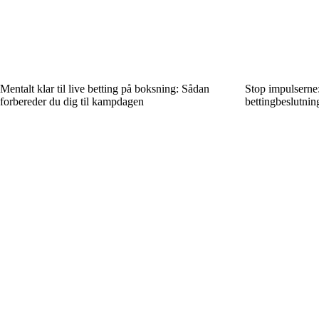
Mentalt klar til live betting på boksning: Sådan
Stop impulserne:
forbereder du dig til kampdagen
bettingbeslutnin