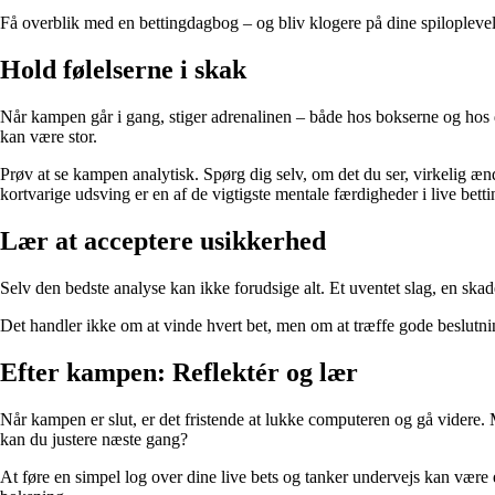
Få overblik med en bettingdagbog – og bliv klogere på dine spiloplevel
Hold følelserne i skak
Når kampen går i gang, stiger adrenalinen – både hos bokserne og hos dig
kan være stor.
Prøv at se kampen analytisk. Spørg dig selv, om det du ser, virkelig æn
kortvarige udsving er en af de vigtigste mentale færdigheder i live betti
Lær at acceptere usikkerhed
Selv den bedste analyse kan ikke forudsige alt. Et uventet slag, en skade 
Det handler ikke om at vinde hvert bet, men om at træffe gode beslutning
Efter kampen: Reflektér og lær
Når kampen er slut, er det fristende at lukke computeren og gå videre
kan du justere næste gang?
At føre en simpel log over dine live bets og tanker undervejs kan være e