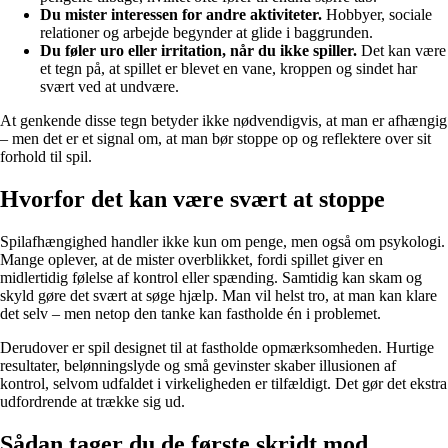
Du mister interessen for andre aktiviteter.
Hobbyer, sociale
relationer og arbejde begynder at glide i baggrunden.
Du føler uro eller irritation, når du ikke spiller.
Det kan være
et tegn på, at spillet er blevet en vane, kroppen og sindet har
svært ved at undvære.
At genkende disse tegn betyder ikke nødvendigvis, at man er afhængig
– men det er et signal om, at man bør stoppe op og reflektere over sit
forhold til spil.
Hvorfor det kan være svært at stoppe
Spilafhængighed handler ikke kun om penge, men også om psykologi.
Mange oplever, at de mister overblikket, fordi spillet giver en
midlertidig følelse af kontrol eller spænding. Samtidig kan skam og
skyld gøre det svært at søge hjælp. Man vil helst tro, at man kan klare
det selv – men netop den tanke kan fastholde én i problemet.
Derudover er spil designet til at fastholde opmærksomheden. Hurtige
resultater, belønningslyde og små gevinster skaber illusionen af
kontrol, selvom udfaldet i virkeligheden er tilfældigt. Det gør det ekstra
udfordrende at trække sig ud.
Sådan tager du de første skridt mod