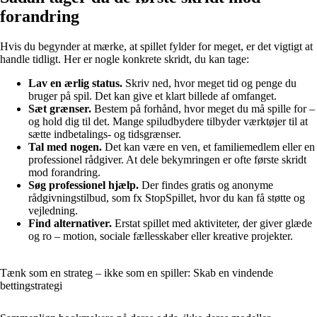
forandring
Hvis du begynder at mærke, at spillet fylder for meget, er det vigtigt at
handle tidligt. Her er nogle konkrete skridt, du kan tage:
Lav en ærlig status.
Skriv ned, hvor meget tid og penge du
bruger på spil. Det kan give et klart billede af omfanget.
Sæt grænser.
Bestem på forhånd, hvor meget du må spille for –
og hold dig til det. Mange spiludbydere tilbyder værktøjer til at
sætte indbetalings- og tidsgrænser.
Tal med nogen.
Det kan være en ven, et familiemedlem eller en
professionel rådgiver. At dele bekymringen er ofte første skridt
mod forandring.
Søg professionel hjælp.
Der findes gratis og anonyme
rådgivningstilbud, som fx StopSpillet, hvor du kan få støtte og
vejledning.
Find alternativer.
Erstat spillet med aktiviteter, der giver glæde
og ro – motion, sociale fællesskaber eller kreative projekter.
Tænk som en strateg – ikke som en spiller: Skab en vindende
bettingstrategi