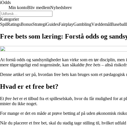
iOdds
Min konto
Bliv medlem
Nyhedsbrev
Kategorier
Spil
Ratings
Bonus
Strategi
Guides
Fairplay
Gambling
Væddemål
Baseball
Free bets som læring: Forstå odds og sandsy
At forstå odds og sandsynligheder kan virke som en tør disciplin, men 
mere tilgængeligt end nogensinde, kan såkaldte
free bets
– altså risiko
Denne artikel ser på, hvordan free bets kan bruges som et pædagogisk 
Hvad er et free bet?
Et
free bet
er et tilbud fra et spilleselskab, hvor du får mulighed for a
mister du ikke noget.
For mange er det en måde at prøve betting af på uden økonomisk risiko
Når du placerer et free bet, skal du stadig tage stilling til, hvilket ud