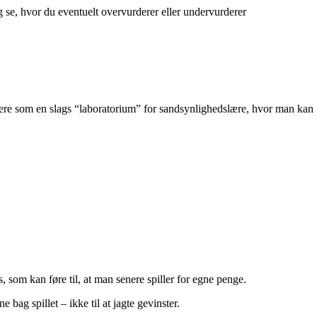
se, hvor du eventuelt overvurderer eller undervurderer
ngere som en slags “laboratorium” for sandsynlighedslære, hvor man kan
s, som kan føre til, at man senere spiller for egne penge.
bag spillet – ikke til at jagte gevinster.