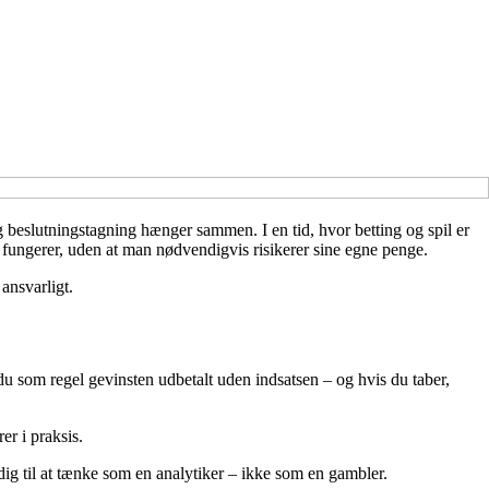
g beslutningstagning hænger sammen. I en tid, hvor betting og spil er
s fungerer, uden at man nødvendigvis risikerer sine egne penge.
ansvarligt.
 du som regel gevinsten udbetalt uden indsatsen – og hvis du taber,
r i praksis.
r dig til at tænke som en analytiker – ikke som en gambler.