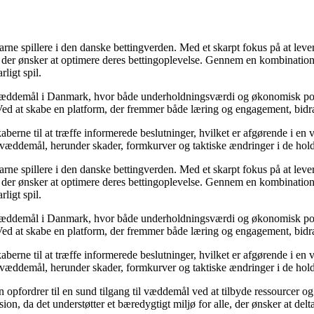
rne spillere i den danske bettingverden. Med et skarpt fokus på at leve
e, der ønsker at optimere deres bettingoplevelse. Gennem en kombination a
ligt spil.
væddemål i Danmark, hvor både underholdningsværdi og økonomisk potent
 Ved at skabe en platform, der fremmer både læring og engagement, bidrag
berne til at træffe informerede beslutninger, hvilket er afgørende i en v
væddemål, herunder skader, formkurver og taktiske ændringer i de hold o
rne spillere i den danske bettingverden. Med et skarpt fokus på at leve
e, der ønsker at optimere deres bettingoplevelse. Gennem en kombination a
ligt spil.
væddemål i Danmark, hvor både underholdningsværdi og økonomisk potent
 Ved at skabe en platform, der fremmer både læring og engagement, bidrag
berne til at træffe informerede beslutninger, hvilket er afgørende i en v
væddemål, herunder skader, formkurver og taktiske ændringer i de hold o
pfordrer til en sund tilgang til væddemål ved at tilbyde ressourcer og r
n, da det understøtter et bæredygtigt miljø for alle, der ønsker at delta