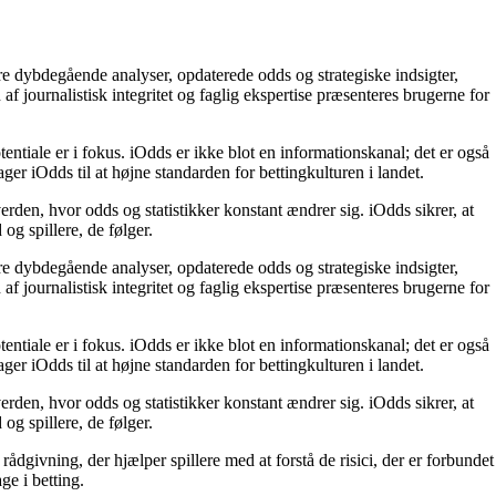
re dybdegående analyser, opdaterede odds og strategiske indsigter,
f journalistisk integritet og faglig ekspertise præsenteres brugerne for
iale er i fokus. iOdds er ikke blot en informationskanal; det er også
er iOdds til at højne standarden for bettingkulturen i landet.
erden, hvor odds og statistikker konstant ændrer sig. iOdds sikrer, at
g spillere, de følger.
re dybdegående analyser, opdaterede odds og strategiske indsigter,
f journalistisk integritet og faglig ekspertise præsenteres brugerne for
iale er i fokus. iOdds er ikke blot en informationskanal; det er også
er iOdds til at højne standarden for bettingkulturen i landet.
erden, hvor odds og statistikker konstant ændrer sig. iOdds sikrer, at
g spillere, de følger.
ådgivning, der hjælper spillere med at forstå de risici, der er forbundet
ge i betting.