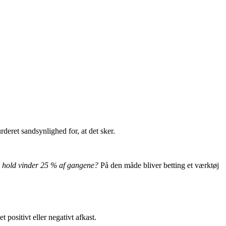
rderet sandsynlighed for, at det sker.
tte hold vinder 25 % af gangene?
På den måde bliver betting et værktøj
 positivt eller negativt afkast.