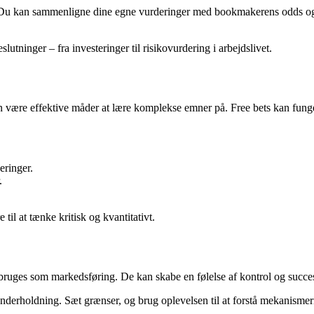
o. Du kan sammenligne dine egne vurderinger med bookmakerens odds og 
lutninger – fra investeringer til risikovurdering i arbejdslivet.
 kan være effektive måder at lære komplekse emner på. Free bets kan fu
eringer.
.
til at tænke kritisk og kvantitativt.
ofte bruges som markedsføring. De kan skabe en følelse af kontrol og succe
derholdning. Sæt grænser, og brug oplevelsen til at forstå mekanismerne 