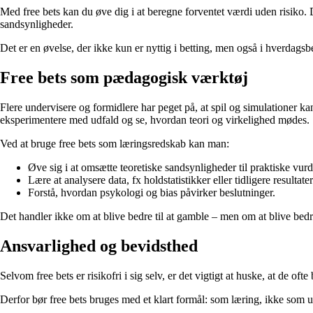
Med free bets kan du øve dig i at beregne forventet værdi uden risik
sandsynligheder.
Det er en øvelse, der ikke kun er nyttig i betting, men også i hverdagsbes
Free bets som pædagogisk værktøj
Flere undervisere og formidlere har peget på, at spil og simulationer
eksperimentere med udfald og se, hvordan teori og virkelighed mødes.
Ved at bruge free bets som læringsredskab kan man:
Øve sig i at omsætte teoretiske sandsynligheder til praktiske vurd
Lære at analysere data, fx holdstatistikker eller tidligere resultater
Forstå, hvordan psykologi og bias påvirker beslutninger.
Det handler ikke om at blive bedre til at gamble – men om at blive bedre 
Ansvarlighed og bevidsthed
Selvom free bets er risikofri i sig selv, er det vigtigt at huske, at de 
Derfor bør free bets bruges med et klart formål: som læring, ikke som un